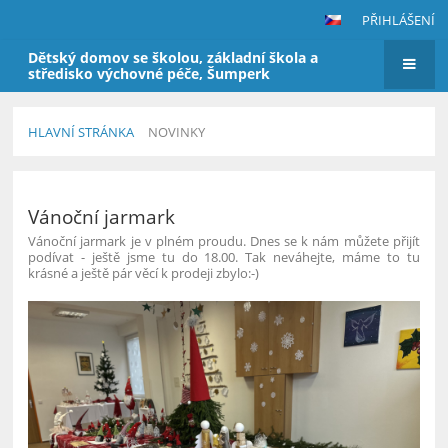
PŘIHLÁŠENÍ
Dětský domov se školou, základní škola a
středisko výchovné péče, Šumperk
HLAVNÍ STRÁNKA
NOVINKY
Novinky
Vánoční jarmark
Vánoční jarmark je v plném proudu. Dnes se k nám můžete přijít
podívat - ještě jsme tu do 18.00. Tak neváhejte, máme to tu
krásné a ještě pár věcí k prodeji zbylo:-)