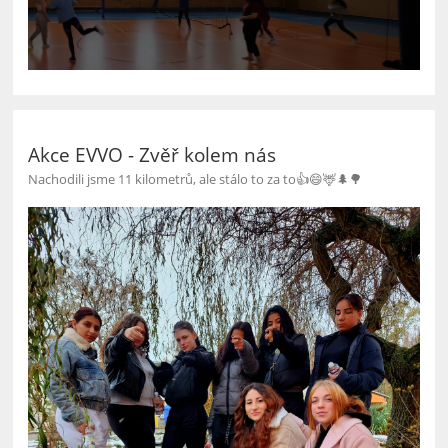
Akce EVVO - Zvěř kolem nás
Nachodili jsme 11 kilometrů, ale stálo to za to👍😄🦌🌲🌳