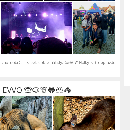
uchu dobrých kapel, dobré nálady. 🤗🤩💕Holky si to opravdu
 EVVO 🙊🐶🦒🐸🐹🦓