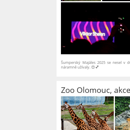
Šumperský Majáles 2025 se nesel v d
náramně užívaly. 😍💕
Zoo Olomouc, akce