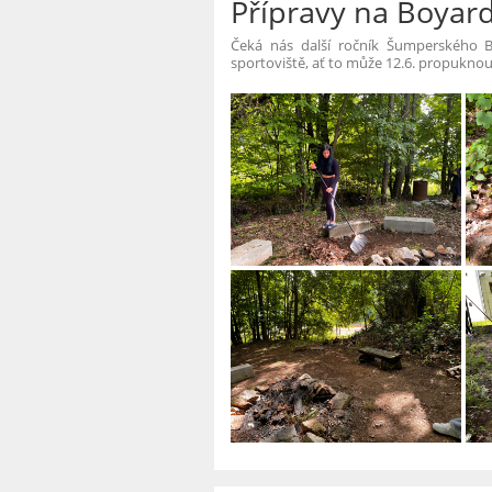
Přípravy na Boyar
Čeká nás další ročník Šumperského Bo
sportoviště, ať to může 12.6. propuknou