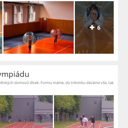
6
lympiádu
 dětských domovů dívek. Formu máme, do tréninku dáváme vše, tak