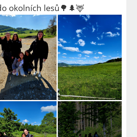
 do okolních lesů🌳🌲🦌