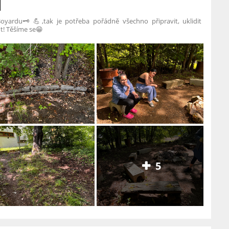
d
yardu🗝️💪,tak je potřeba pořádně všechno připravit, uklidit
t! Těšíme se😁
5