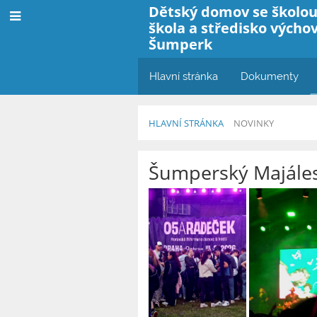
Dětský domov se školou
škola a středisko výcho
Šumperk
Hlavní stránka
Dokumenty
HLAVNÍ STRÁNKA
NOVINKY
Novinky
Šumperský Majáles