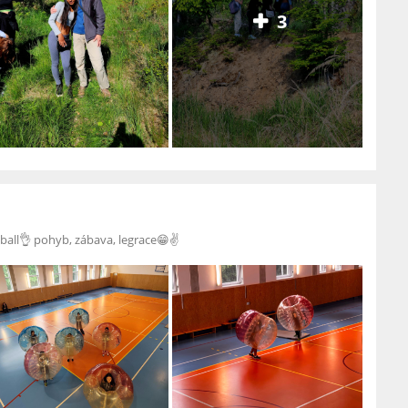
3
ball👌 pohyb, zábava, legrace😁✌️