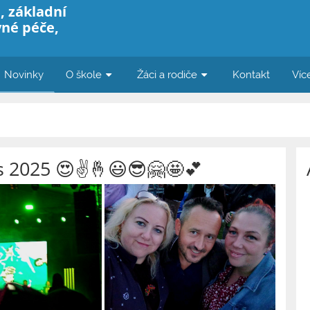
, základní
vné péče,
Novinky
O škole
Žáci a rodiče
Kontakt
Víc
 2025 😍✌️🤞😃😎🤗🤩💕