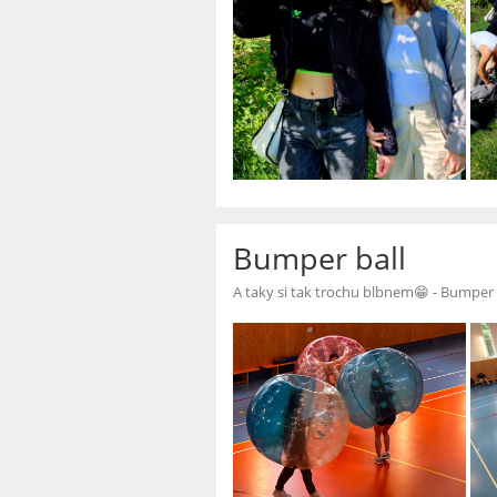
Bumper ball
A taky si tak trochu blbnem😁 - Bumper 