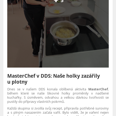
5
MasterChef v DDS: Naše holky zazářily
u plotny
Dnes se v našem DDS konala oblíbená aktivita
MasterChef
,
během které se naše šikovné holky proměnily v nadšené
kuchařky. S úsměvem, odvahou a velkou dávkou tvořivosti se
pustily do přípravy vlastních pokrmů.
Každá skupina si zvolila svůj recept, připravila potřebné suroviny
a s plným nasazením začala vařit. Bylo vidět, že je vaření nejen