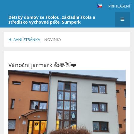
PŘIHLÁŠENÍ
Dětský domov se školou, základní škola a
středisko výchovné péče, Šumperk
HLAVNÍ STRÁNKA
NOVINKY
Novinky
Vánoční jarmark 👍🫶👋❤️