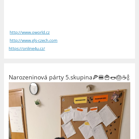
http://www.oworld.cz
http://www.gls-czech.com
https://online4u.cz/
Narozeninová párty 5.skupina🍕🍔🍟🌭🎂☕🍾