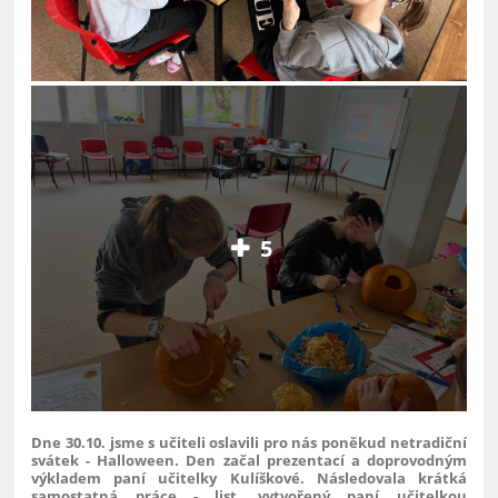
5
Dne 30.10. jsme s učiteli oslavili pro nás poněkud netradiční
svátek - Halloween. Den začal prezentací a doprovodným
výkladem paní učitelky Kulíškové. Následovala krátká
samostatná práce - list, vytvořený paní učitelkou