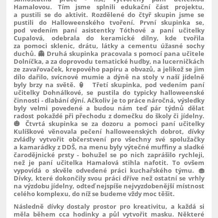
Hamalovou. Tím jsme splnili edukační část projektu,
a pustili se do aktivit. Rozdělené do čtyř skupin jsme se
pustili do Halloweenského tvoření. První skupinka se,
pod vedením paní asistentky Tóthové a paní učitelky
Cupalová, odebrala do keramické dílny, kde tvořila
za pomoci sklenic, drátu, látky a cementu úžasné sochy
duchů. 👻 Druhá skupinka pracovala s pomocí pana učitele
Dolníčka, a za doprovodu tematické hudby, na lucerničkách
ze zavařovaček, krepového papíru a obvazů, a jelikož se jim
dílo dařilo, svícnové mumie a dýně na stoly v naší jídelně
byly brzy na světě. 🏮 Třetí skupinka, pod vedením paní
učitelky Dohnálkové, se pustila do typicky halloweenské
činnosti - dlabání dýní. Ačkoliv je to práce náročná, výsledky
byly velmi povedené a budou nám teď pár týdnů dělat
radost pokaždé při přechodu z domečku do školy či jídelny.
🎃 Čtvrtá skupinka se za dozoru a pomoci paní učitelky
Kulíškové věnovala pečení halloweenských dobrot, dívky
zvládly vytvořit občerstvení pro všechny své spolužačky
a kamarádky z DDŠ, na menu byly výtečné muffiny a sladké
čarodějnické prsty - bohužel se po nich zaprášilo rychleji,
než je paní učitelka Hamalová stihla nafotit. To ovšem
vypovídá o skvěle odvedené práci kuchařského týmu. 🧁
Dívky, které dokončily svou práci dříve než ostatní se vrhly
na výzdobu jídelny, odteď nejspíše nejvyzdobenější místnost
celého komplexu, do níž se budeme vždy moc těšit.
Následně dívky dostaly prostor pro kreativitu, a každá si
měla během cca hodinky a půl vytvořit masku. Některé