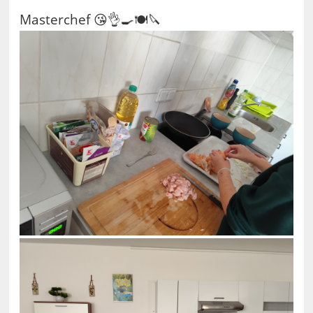
Masterchef 😘👌🍳🍽️🔪