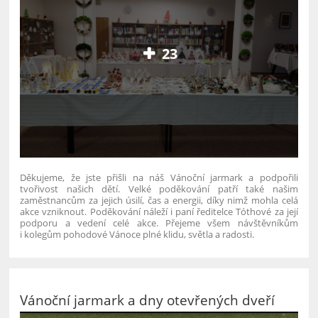
23
Děkujeme, že jste přišli na náš Vánoční jarmark a podpořili
tvořivost našich dětí. Velké poděkování patří také našim
zaměstnancům za jejich úsilí, čas a energii, díky nimž mohla celá
akce vzniknout. Poděkování náleží i paní ředitelce Tóthové za její
podporu a vedení celé akce. Přejeme všem návštěvníkům
i kolegům pohodové Vánoce plné klidu, světla a radosti.
Vánoční jarmark a dny otevřených dveří