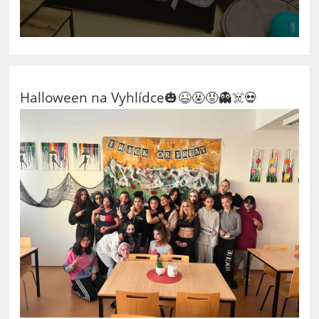
Halloween na Vyhlídce🎃😉🤬😡👻☠️💀