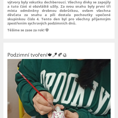
výtvory byly vskutku dechberoucí. Všechny dívky se zapojily
a tuto část si obzvláště užily. Za svou snahu byly první tři
místa odměněny drobnou dobrůtkou, ovšem všechna
děvčata za snahu a píli dostala pochoutky upečené
skupinkou číslo 4. Tento den byl pro všechny příjemným
zpestřením sychravých podzimních dnů.
Těšíme se zase za rok! 💀
Podzimní tvoření🍁🪁🍂🥮