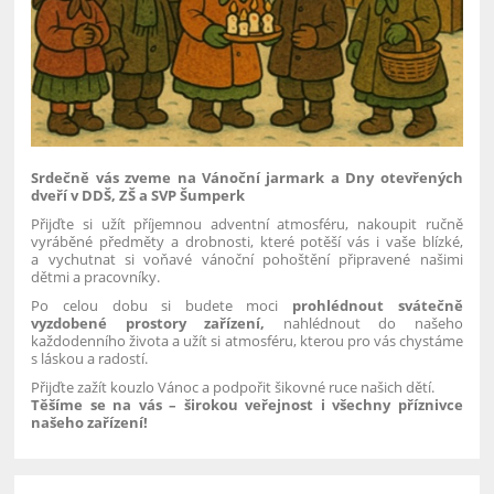
Srdečně vás zveme na Vánoční jarmark a Dny otevřených
dveří v DDŠ, ZŠ a SVP Šumperk
Přijďte si užít příjemnou adventní atmosféru, nakoupit ručně
vyráběné předměty a drobnosti, které potěší vás i vaše blízké,
a vychutnat si voňavé vánoční pohoštění připravené našimi
dětmi a pracovníky.
Po celou dobu si budete moci
prohlédnout svátečně
vyzdobené prostory zařízení,
nahlédnout do našeho
každodenního života a užít si atmosféru, kterou pro vás chystáme
s láskou a radostí.
Přijďte zažít kouzlo Vánoc a podpořit šikovné ruce našich dětí.
Těšíme se na vás – širokou veřejnost i všechny příznivce
našeho zařízení!