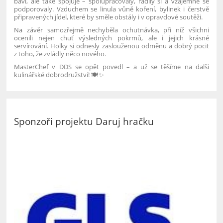
baví, ale také spojuje – spolupracovaly, radily si a vzájemně se
podporovaly. Vzduchem se linula vůně koření, bylinek i čerstvě
připravených jídel, které by směle obstály i v opravdové soutěži.
Na závěr samozřejmě nechyběla ochutnávka, při níž všichni
ocenili nejen chuť výsledných pokrmů, ale i jejich krásné
servírování. Holky si odnesly zaslouženou odměnu a dobrý pocit
z toho, že zvládly něco nového.
MasterChef v DDS se opět povedl – a už se těšíme na další
kulinářské dobrodružství! 🍽️✨
Sponzoři projektu Daruj hračku