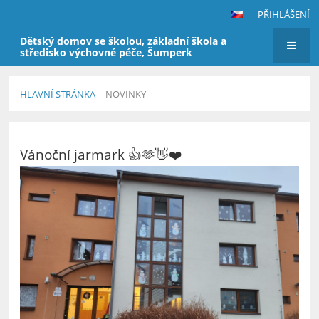
PŘIHLÁŠENÍ
Dětský domov se školou, základní škola a
středisko výchovné péče, Šumperk
HLAVNÍ STRÁNKA
NOVINKY
Novinky
Vánoční jarmark 👍🫶👋❤️