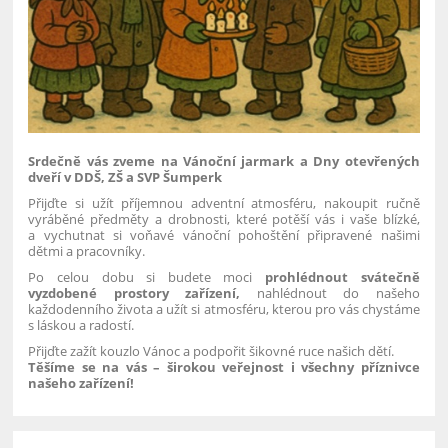
Srdečně vás zveme na Vánoční jarmark a Dny otevřených
dveří v DDŠ, ZŠ a SVP Šumperk
Přijďte si užít příjemnou adventní atmosféru, nakoupit ručně
vyráběné předměty a drobnosti, které potěší vás i vaše blízké,
a vychutnat si voňavé vánoční pohoštění připravené našimi
dětmi a pracovníky.
Po celou dobu si budete moci
prohlédnout svátečně
vyzdobené prostory zařízení,
nahlédnout do našeho
každodenního života a užít si atmosféru, kterou pro vás chystáme
s láskou a radostí.
Přijďte zažít kouzlo Vánoc a podpořit šikovné ruce našich dětí.
Těšíme se na vás – širokou veřejnost i všechny příznivce
našeho zařízení!