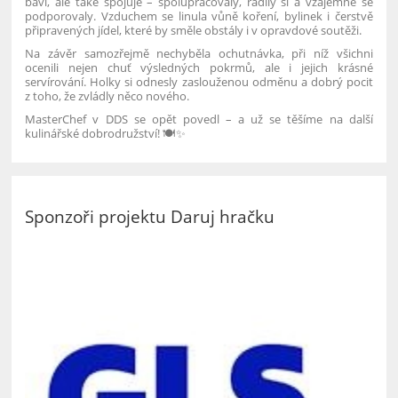
baví, ale také spojuje – spolupracovaly, radily si a vzájemně se
podporovaly. Vzduchem se linula vůně koření, bylinek i čerstvě
připravených jídel, které by směle obstály i v opravdové soutěži.
Na závěr samozřejmě nechyběla ochutnávka, při níž všichni
ocenili nejen chuť výsledných pokrmů, ale i jejich krásné
servírování. Holky si odnesly zaslouženou odměnu a dobrý pocit
z toho, že zvládly něco nového.
MasterChef v DDS se opět povedl – a už se těšíme na další
kulinářské dobrodružství! 🍽️✨
Sponzoři projektu Daruj hračku