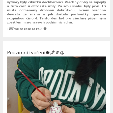
výtvory byly vskutku dechberoucí. Všechny dívky se zapojily
a tuto část si obzvláště užily. Za svou snahu byly první tři
místa odměněny drobnou dobrůtkou, ovšem všechna
děvčata za snahu a píli dostala pochoutky upečené
skupinkou číslo 4. Tento den byl pro všechny příjemným
zpestřením sychravých podzimních dnů.
Těšíme se zase za rok! 💀
Podzimní tvoření🍁🪁🍂🥮