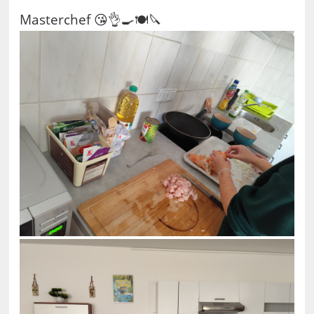
Masterchef 😘👌🍳🍽️🔪