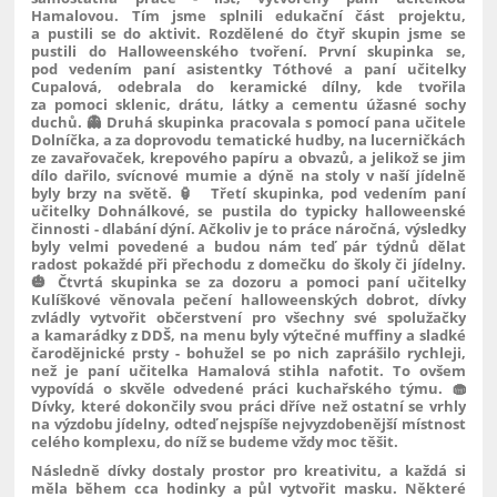
Hamalovou. Tím jsme splnili edukační část projektu,
a pustili se do aktivit. Rozdělené do čtyř skupin jsme se
pustili do Halloweenského tvoření. První skupinka se,
pod vedením paní asistentky Tóthové a paní učitelky
Cupalová, odebrala do keramické dílny, kde tvořila
za pomoci sklenic, drátu, látky a cementu úžasné sochy
duchů. 👻 Druhá skupinka pracovala s pomocí pana učitele
Dolníčka, a za doprovodu tematické hudby, na lucerničkách
ze zavařovaček, krepového papíru a obvazů, a jelikož se jim
dílo dařilo, svícnové mumie a dýně na stoly v naší jídelně
byly brzy na světě. 🏮 Třetí skupinka, pod vedením paní
učitelky Dohnálkové, se pustila do typicky halloweenské
činnosti - dlabání dýní. Ačkoliv je to práce náročná, výsledky
byly velmi povedené a budou nám teď pár týdnů dělat
radost pokaždé při přechodu z domečku do školy či jídelny.
🎃 Čtvrtá skupinka se za dozoru a pomoci paní učitelky
Kulíškové věnovala pečení halloweenských dobrot, dívky
zvládly vytvořit občerstvení pro všechny své spolužačky
a kamarádky z DDŠ, na menu byly výtečné muffiny a sladké
čarodějnické prsty - bohužel se po nich zaprášilo rychleji,
než je paní učitelka Hamalová stihla nafotit. To ovšem
vypovídá o skvěle odvedené práci kuchařského týmu. 🧁
Dívky, které dokončily svou práci dříve než ostatní se vrhly
na výzdobu jídelny, odteď nejspíše nejvyzdobenější místnost
celého komplexu, do níž se budeme vždy moc těšit.
Následně dívky dostaly prostor pro kreativitu, a každá si
měla během cca hodinky a půl vytvořit masku. Některé