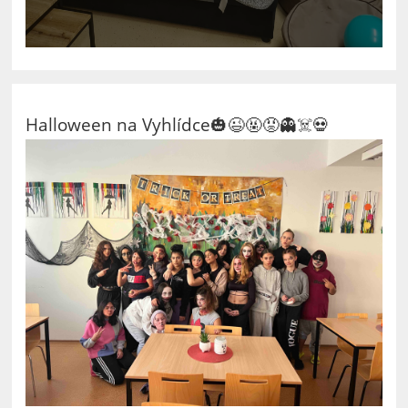
Halloween na Vyhlídce🎃😉🤬😡👻☠️💀