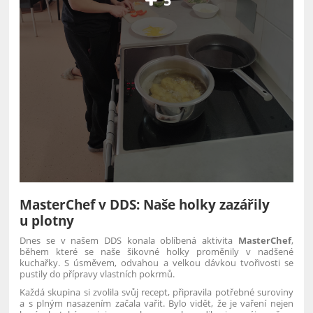
5
MasterChef v DDS: Naše holky zazářily
u plotny
Dnes se v našem DDS konala oblíbená aktivita
MasterChef
,
během které se naše šikovné holky proměnily v nadšené
kuchařky. S úsměvem, odvahou a velkou dávkou tvořivosti se
pustily do přípravy vlastních pokrmů.
Každá skupina si zvolila svůj recept, připravila potřebné suroviny
a s plným nasazením začala vařit. Bylo vidět, že je vaření nejen